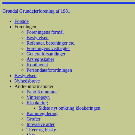
Skip
to
Grøndal Grundejerforening af 1981
content
Forside
Foreningen
Foreningens formål
Bestyrelsen
Referater, beretninger etc.
Foreningens vedtægter
Generalforsamlinger
Årsregnskaber
Kontingent
Persondataforordningen
Bestyrelsen
Nyhedsbreve
Andre informationer
Fanø Kommune
Vinteropsyn
Kloakering
Sidste nyt omkring kloakeringen.
Kaninregulering
Grøfter
Inovasive arter
Træer og buske