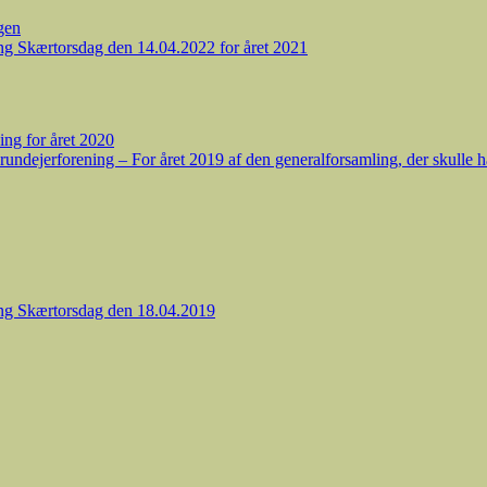
gen
ing Skærtorsdag den 14.04.2022 for året 2021
ing for året 2020
undejerforening – For året 2019 af den generalforsamling, der skulle h
ing Skærtorsdag den 18.04.2019