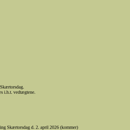
t Skærtorsdag.
s i.h.t. vedtægtene.
ning Skærtorsdag d. 2. april 2026 (kommer)