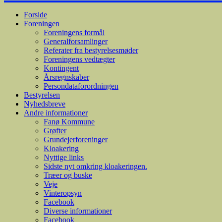
Forside
Foreningen
Foreningens formål
Generalforsamlinger
Referater fra bestyrelsesmøder
Foreningens vedtægter
Kontingent
Årsregnskaber
Persondataforordningen
Bestyrelsen
Nyhedsbreve
Andre informationer
Fanø Kommune
Grøfter
Grundejerforeninger
Kloakering
Nyttige links
Sidste nyt omkring kloakeringen.
Træer og buske
Veje
Vinteropsyn
Facebook
Diverse informationer
Facebook