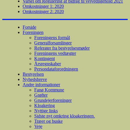
Varsel om Regulering af bidrag til vejvedligehold 2021
Omkostninger 1: 2020
Omkostninger 2: 2020
Forside
Foreningen
Foreningens formål
Generalforsamlinger
Referater fra bestyrelsesmøder
Foreningens vedtægter
Kontingent
Årsregnskaber
Persondataforordningen
Bestyrelsen
Nyhedsbreve
Andre informationer
Fanø Kommune
Grøfter
Grundejerforeninger
Kloakering
Nyttige links
Sidste nyt omkring kloakeringen.
Træer og buske
Veje