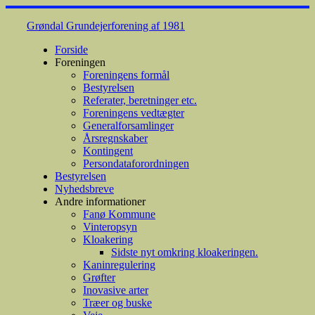
Skip
to
Grøndal Grundejerforening af 1981
content
Forside
Foreningen
Foreningens formål
Bestyrelsen
Referater, beretninger etc.
Foreningens vedtægter
Generalforsamlinger
Årsregnskaber
Kontingent
Persondataforordningen
Bestyrelsen
Nyhedsbreve
Andre informationer
Fanø Kommune
Vinteropsyn
Kloakering
Sidste nyt omkring kloakeringen.
Kaninregulering
Grøfter
Inovasive arter
Træer og buske