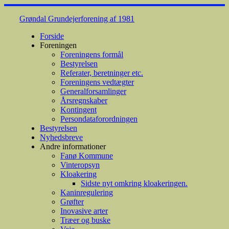
Skip
to
Grøndal Grundejerforening af 1981
content
Forside
Foreningen
Foreningens formål
Bestyrelsen
Referater, beretninger etc.
Foreningens vedtægter
Generalforsamlinger
Årsregnskaber
Kontingent
Persondataforordningen
Bestyrelsen
Nyhedsbreve
Andre informationer
Fanø Kommune
Vinteropsyn
Kloakering
Sidste nyt omkring kloakeringen.
Kaninregulering
Grøfter
Inovasive arter
Træer og buske