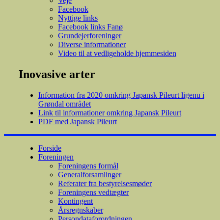
Veje
Facebook
Nyttige links
Facebook links Fanø
Grundejerforeninger
Diverse informationer
Video til at vedligeholde hjemmesiden
Inovasive arter
Information fra 2020 omkring Japansk Pileurt ligenu i
Grøndal området
Link til informationer omkring Japansk Pileurt
PDF med Japansk Pileurt
Forside
Foreningen
Foreningens formål
Generalforsamlinger
Referater fra bestyrelsesmøder
Foreningens vedtægter
Kontingent
Årsregnskaber
Persondataforordningen