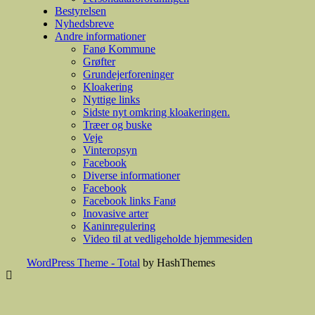
Bestyrelsen
Nyhedsbreve
Andre informationer
Fanø Kommune
Grøfter
Grundejerforeninger
Kloakering
Nyttige links
Sidste nyt omkring kloakeringen.
Træer og buske
Veje
Vinteropsyn
Facebook
Diverse informationer
Facebook
Facebook links Fanø
Inovasive arter
Kaninregulering
Video til at vedligeholde hjemmesiden
WordPress Theme - Total
by HashThemes